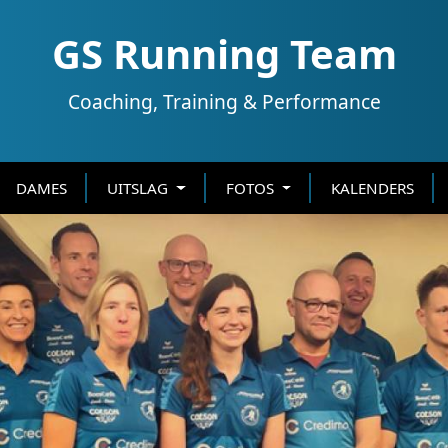
GS Running Team
Coaching, Training & Performance
DAMES
UITSLAG
FOTOS
KALENDERS